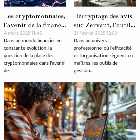
Les cryptomonnaies,
Décryptage des avis
l'avenir de la finance
sur Zervant, l'outil
4 mars 2025 11:46
21 février 2025 12:03
mondiale?
de gestion en ligne
Dans un monde financier en
Dans un univers
constante évolution, la
professionnel où l'efficacité
question de la place des
et l'organisation règnent en
cryptomonnaies dans l'avenir
maîtres, les outils de
de...
gestion...