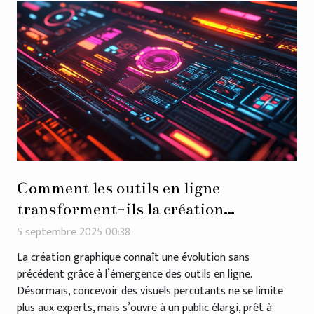
Comment les outils en ligne
transforment-ils la création
graphique ?
5 septembre 2025 00:38
La création graphique connaît une évolution sans
précédent grâce à l’émergence des outils en ligne.
Désormais, concevoir des visuels percutants ne se limite
plus aux experts, mais s’ouvre à un public élargi, prêt à