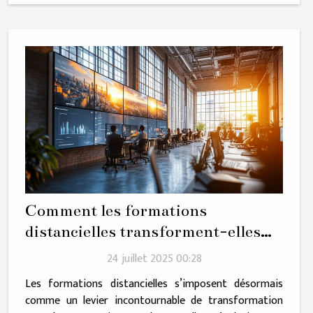
Comment les formations
distancielles transforment-elles
les performances des entreprises ?
24 juillet 2025 00:28
Les formations distancielles s’imposent désormais
comme un levier incontournable de transformation