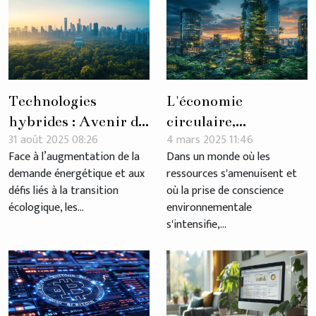
Technologies
L'économie
hybrides : Avenir de
circulaire,
31 août 2025 08:26
4 mars 2025 11:46
la gestion
l'entreprise de
Face à l’augmentation de la
Dans un monde où les
énergétique durable
demain?
demande énergétique et aux
ressources s'amenuisent et
?
défis liés à la transition
où la prise de conscience
écologique, les...
environnementale
s'intensifie,...