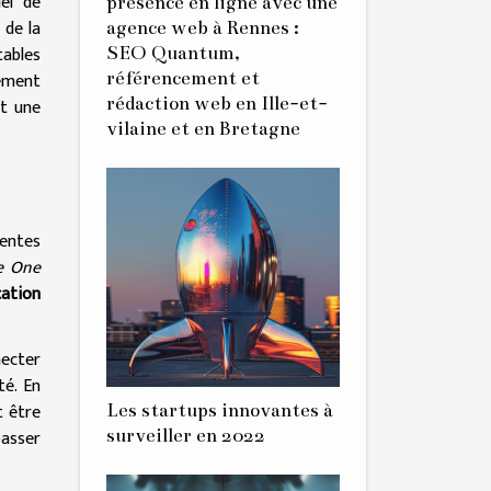
el de
présence en ligne avec une
 de la
agence web à Rennes :
tables
SEO Quantum,
hement
référencement et
rédaction web en Ille-et-
nt une
vilaine et en Bretagne
rentes
e One
cation
necter
té. En
t être
Les startups innovantes à
passer
surveiller en 2022