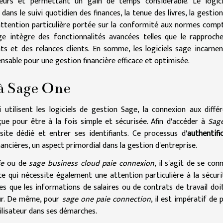
rreurs et permettant un gain de temps considérable. Le logici
dans le suivi quotidien des finances, la tenue des livres, la gestion
e attention particulière portée sur la conformité aux normes comp
sage intègre des fonctionnalités avancées telles que le rapproc
s et des relances clients. En somme, les logiciels sage incarne
nsable pour une gestion financière efficace et optimisée.
à Sage One
 utilisent les logiciels de gestion Sage, la connexion aux diffé
ue pour être à la fois simple et sécurisée. Afin d'accéder à
Sag
e site dédié et entrer ses identifiants. Ce processus d'
authentifi
ancières, un aspect primordial dans la gestion d'entreprise.
ie
ou de
sage business cloud paie connexion
, il s'agit de se con
ce qui nécessite également une attention particulière à la sécuri
les que les informations de salaires ou de contrats de travail doi
ûr. De même, pour
sage one paie connection
, il est impératif de 
utilisateur dans ses démarches.