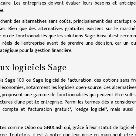
caire. Les entreprises doivent évaluer leurs besoins et anticipe
ée.
erchent des alternatives sans coûts, principalement des startups 
es. Bien que des alternatives gratuites existent sur le marché,
 ou de fonctionnalités que les solutions Sage. Ainsi, il est reco
réels de l'entreprise avant de prendre une décision, car un ou
tégique pour la gestion financière.
ux logiciels Sage
ls Sage 100 ou Sage logiciel de facturation, des options sans fr
 d'économies, notamment les logiciels open-source. Ces alternatives
er, proposent une gamme de fonctionnalités qui peuvent être suffi
ctures d'une petite entreprise. Parmi les termes clés à considére
 compta et facturation gratuit", "cedge logiciel", mais aussi
uites comme Odoo ou GNUCash qui, grâce à leur statut de logiciel
ée. Toutefois, il est à noter que leur prise en main peut être