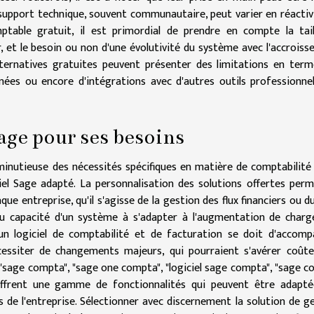
e support technique, souvent communautaire, peut varier en réactiv
mptable gratuit, il est primordial de prendre en compte la tai
er, et le besoin ou non d'une évolutivité du système avec l'accrois
alternatives gratuites peuvent présenter des limitations en ter
nées ou encore d'intégrations avec d'autres outils professionne
Sage pour ses besoins
 minutieuse des nécessités spécifiques en matière de comptabilité
iel Sage adapté. La personnalisation des solutions offertes per
e entreprise, qu'il s'agisse de la gestion des flux financiers ou du
ou capacité d'un système à s'adapter à l'augmentation de charg
un logiciel de comptabilité et de facturation se doit d'accom
cessiter de changements majeurs, qui pourraient s'avérer coût
ue "sage compta", "sage one compta", "logiciel sage compta", "sage 
" offrent une gamme de fonctionnalités qui peuvent être adapt
 de l'entreprise. Sélectionner avec discernement la solution de g