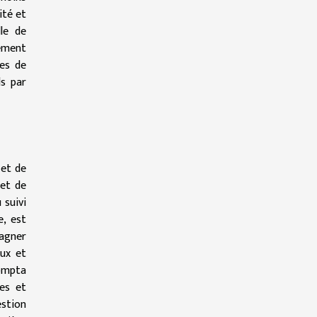
ité et
lle de
sement
mes de
ls par
 et de
met de
 suivi
e, est
pagner
eux et
compta
ées et
estion