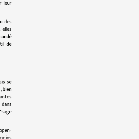
r leur
ou des
 elles
mmandé
til de
ais se
, bien
santes
r dans
 "sage
 open-
 moins