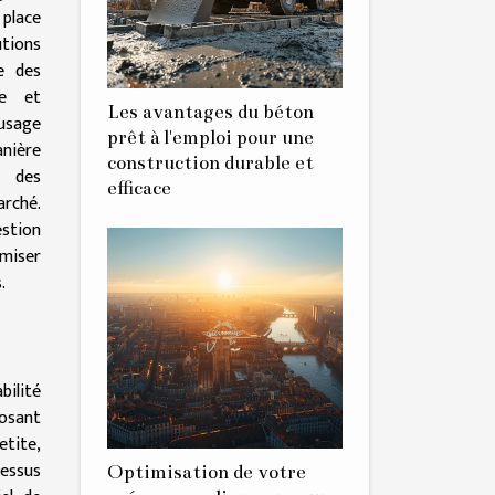
 place
tions
e des
se et
Les avantages du béton
'usage
prêt à l'emploi pour une
anière
construction durable et
e des
efficace
rché.
stion
miser
.
bilité
posant
etite,
essus
Optimisation de votre