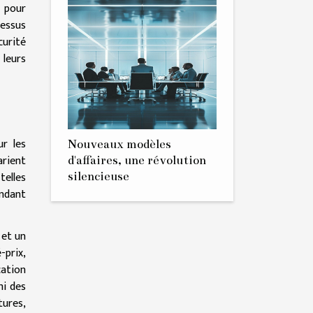
 pour
cessus
curité
 leurs
ur les
Nouveaux modèles
arient
d'affaires, une révolution
telles
silencieuse
ondant
 et un
-prix,
cation
mi des
tures,