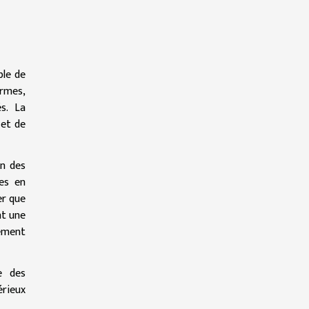
ble de
ormes,
s. La
 et de
on des
tes en
er que
nt une
lement
ce des
érieux