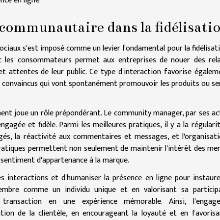
nce en ligne.
 communautaire dans la fidélisati
ciaux s'est imposé comme un levier fondamental pour la fidélisat
 avec les consommateurs permet aux entreprises de nouer des rel
t attentes de leur public. Ce type d'interaction favorise égalem
s convaincus qui vont spontanément promouvoir les produits ou se
t joue un rôle prépondérant. Le community manager, par ses ac
agée et fidèle. Parmi les meilleures pratiques, il y a la régulari
agés, la réactivité aux commentaires et messages, et l'organisat
pratiques permettent non seulement de maintenir l'intérêt des m
 sentiment d'appartenance à la marque.
es interactions et d'humaniser la présence en ligne pour instaur
embre comme un individu unique et en valorisant sa participa
 transaction en une expérience mémorable. Ainsi, l'engag
ation de la clientèle, en encourageant la loyauté et en favoris