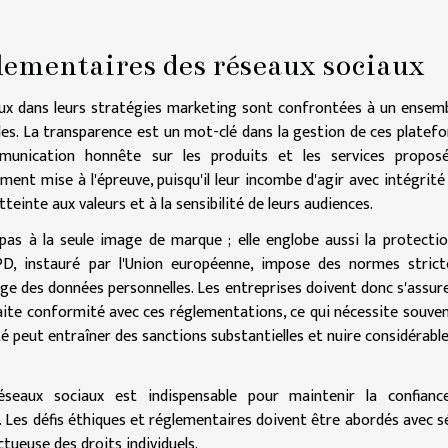
glementaires des réseaux sociaux
iaux dans leurs stratégies marketing sont confrontées à un ensem
les. La transparence est un mot-clé dans la gestion de ces platef
nication honnête sur les produits et les services proposé
ment mise à l'épreuve, puisqu'il leur incombe d'agir avec intégrité
teinte aux valeurs et à la sensibilité de leurs audiences.
 pas à la seule image de marque ; elle englobe aussi la protecti
GPD, instauré par l'Union européenne, impose des normes stric
ge des données personnelles. Les entreprises doivent donc s'assur
faite conformité avec ces réglementations, ce qui nécessite souve
é peut entraîner des sanctions substantielles et nuire considérab
s réseaux sociaux est indispensable pour maintenir la confian
 Les défis éthiques et réglementaires doivent être abordés avec s
ueuse des droits individuels.