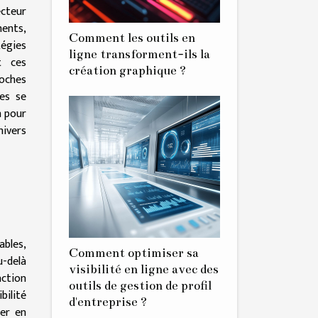
cteur
ents,
Comment les outils en
égies
ligne transforment-ils la
t ces
création graphique ?
oches
ses se
n pour
ivers
bles,
Comment optimiser sa
u-delà
visibilité en ligne avec des
action
outils de gestion de profil
bilité
d'entreprise ?
ner en