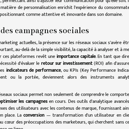
, permettant ainsi d'ajuster leur communication pour qu'elle soit l
n matière de personnalisation enrichit l'expérience du consommat
la positionnant comme attentive et innovante dans son domaine.
é des campagnes sociales
rketing actuelles, la présence sur les réseaux sociaux s'avère êt
ant, au-delà de la simple visibilité, la capacité à analyser et à m
r ces plateformes revêt une
importance capitale
. En tant que dir
nécessité d'évaluer le
retour sur investissement
(ROI) afin d'assur
Les
indicateurs de performance
, ou KPIs (Key Performance Indica
ent ou la portée, deviennent alors des instruments analyt
s réseaux sociaux permet non seulement de comprendre le compor
optimiser les campagnes
en cours. Des outils d'analytique avancé
xes des utilisateurs avec les contenus de marque, fournissant ain
en place. La
conversion
— transformation d'un utilisateur en cl
u cœur des préoccupations des marketeurs, qui cherchent sans c