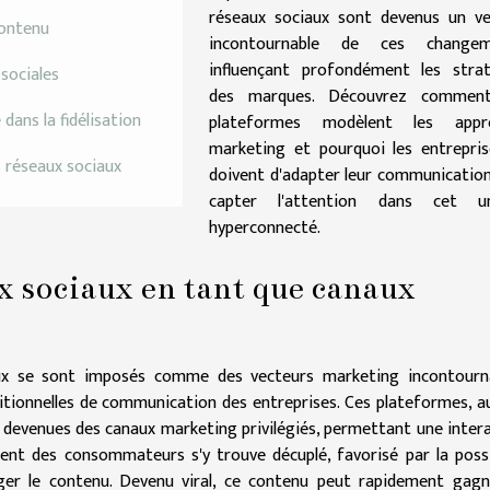
réseaux sociaux sont devenus un ve
contenu
incontournable de ces changem
influençant profondément les strat
sociales
des marques. Découvrez commen
ans la fidélisation
plateformes modèlent les appr
marketing et pourquoi les entrepri
s réseaux sociaux
doivent d'adapter leur communicatio
capter l'attention dans cet un
hyperconnecté.
x sociaux en tant que canaux
aux se sont imposés comme des vecteurs marketing incontourna
tionnelles de communication des entreprises. Ces plateformes, a
t devenues des canaux marketing privilégiés, permettant une inter
ment des consommateurs s'y trouve décuplé, favorisé par la possi
ager le contenu. Devenu viral, ce contenu peut rapidement gag