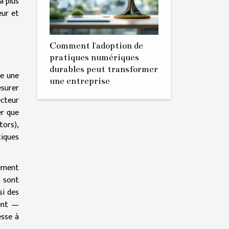
a plus
eur et
Comment l'adoption de
pratiques numériques
durables peut transformer
re une
une entreprise
esurer
ecteur
er que
tors),
iques
tement
s sont
si des
ient —
esse à