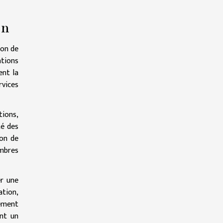
on
ion de
ations
ent la
rvices
tions,
té des
ion de
embres
er une
tion,
ement
ant un