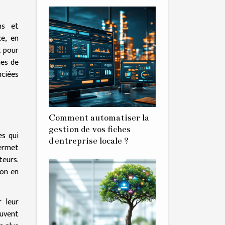
ns et
ce, en
x pour
ues de
nciées
Comment automatiser la
gestion de vos fiches
es qui
d'entreprise locale ?
permet
teurs.
ion en
r leur
uvent