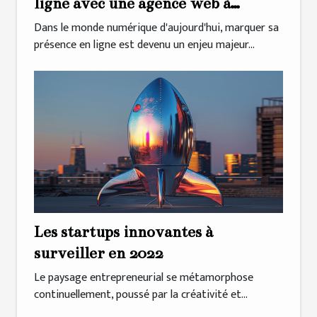
ligne avec une agence web à
Rennes : SEO Quantum,
Dans le monde numérique d'aujourd'hui, marquer sa
présence en ligne est devenu un enjeu majeur...
référencement et rédaction web en
Ille-et-vilaine et en Bretagne
Les startups innovantes à
surveiller en 2022
Le paysage entrepreneurial se métamorphose
continuellement, poussé par la créativité et...